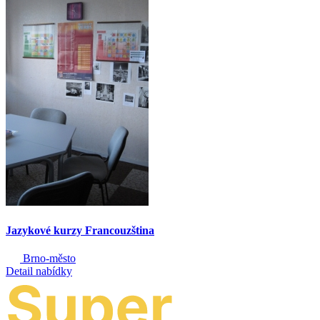
Jazykové kurzy Francouzština
Brno-město
Detail nabídky