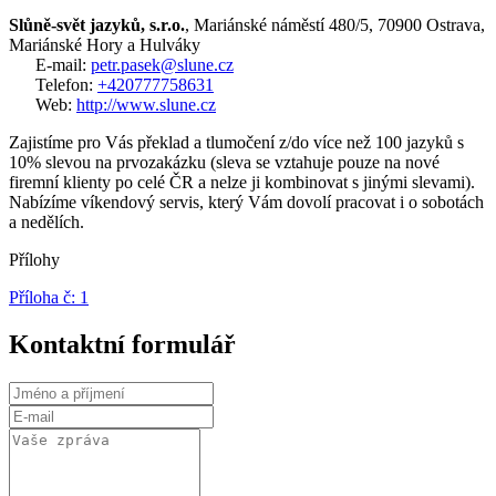
Slůně-svět jazyků, s.r.o.
, Mariánské náměstí 480/5, 70900 Ostrava,
Mariánské Hory a Hulváky
E-mail:
petr.pasek@slune.cz
Telefon:
+420777758631
Web:
http://www.slune.cz
Zajistíme pro Vás překlad a tlumočení z/do více než 100 jazyků s
10% slevou na prvozakázku (sleva se vztahuje pouze na nové
firemní klienty po celé ČR a nelze ji kombinovat s jinými slevami).
Nabízíme víkendový servis, který Vám dovolí pracovat i o sobotách
a nedělích.
Přílohy
Příloha č: 1
Kontaktní formulář