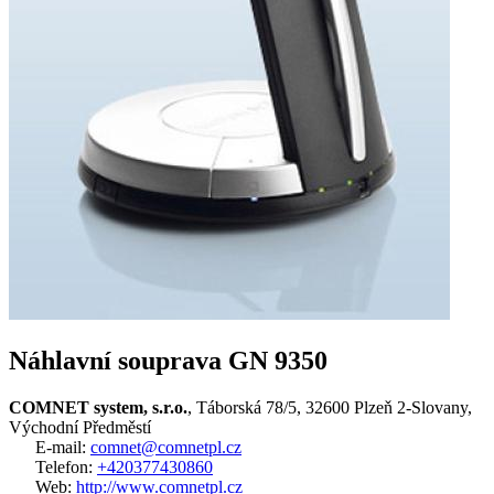
Náhlavní souprava GN 9350
COMNET system, s.r.o.
, Táborská 78/5, 32600 Plzeň 2-Slovany,
Východní Předměstí
E-mail:
comnet@comnetpl.cz
Telefon:
+420377430860
Web:
http://www.comnetpl.cz