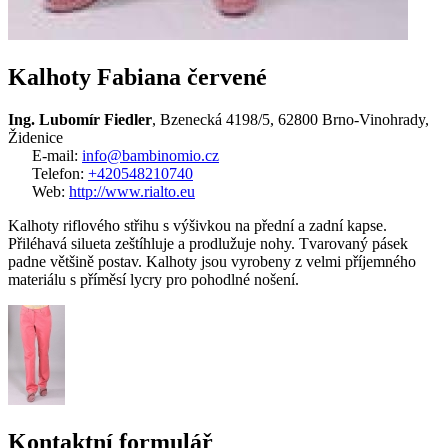
Kalhoty Fabiana červené
Ing. Lubomír Fiedler
, Bzenecká 4198/5, 62800 Brno-Vinohrady,
Židenice
E-mail:
info@bambinomio.cz
Telefon:
+420548210740
Web:
http://www.rialto.eu
Kalhoty riflového střihu s výšivkou na přední a zadní kapse.
Přiléhavá silueta zeštíhluje a prodlužuje nohy. Tvarovaný pásek
padne většině postav. Kalhoty jsou vyrobeny z velmi příjemného
materiálu s příměsí lycry pro pohodlné nošení.
Kontaktní formulář