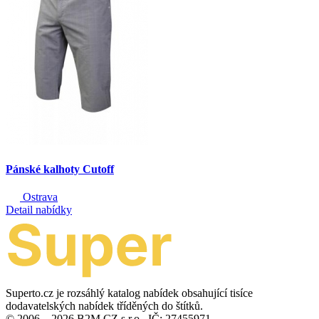
Pánské kalhoty Cutoff
Ostrava
Detail nabídky
Superto.cz je rozsáhlý katalog nabídek obsahující tisíce
dodavatelských nabídek tříděných do štítků.
© 2006—2026 B2M.CZ s.r.o., IČ: 27455971