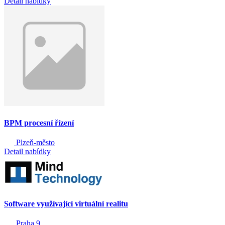
Detail nabídky
BPM procesní řízení
Plzeň-město
Detail nabídky
Software využívající virtuální realitu
Praha 9