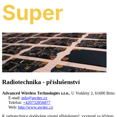
Radiotechnika - příslušenství
Advanced Wireless Technologies s.r.o.
, U Vodárny 2, 61600 Brno
E-mail:
info@awitec.cz
Telefon:
+420732856877
Web:
http://www.awitec.cz
K radiotechnice dodáváme vlastní příslušenství, vyvinuté za účelem