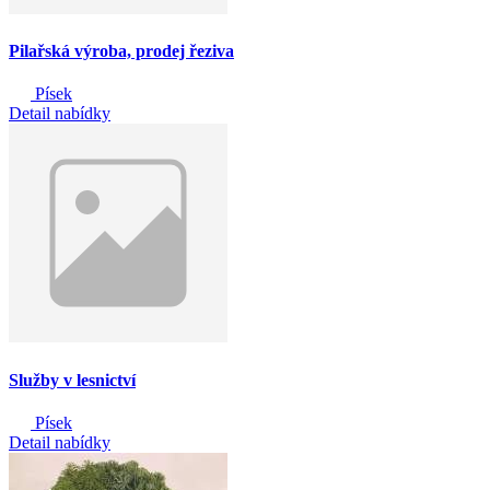
Pilařská výroba, prodej řeziva
Písek
Detail nabídky
Služby v lesnictví
Písek
Detail nabídky