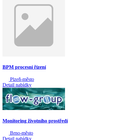
BPM procesní řízení
Plzeň-město
Detail nabídky
Monitoring životního prostředí
Brno-město
Detail nabídky