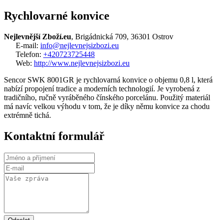
Rychlovarné konvice
Nejlevnější Zboží.eu
, Brigádnická 709, 36301 Ostrov
E-mail:
info@nejlevnejsizbozi.eu
Telefon:
+420723725448
Web:
http://www.nejlevnejsizbozi.eu
Sencor SWK 8001GR je rychlovarná konvice o objemu 0,8 l, která
nabízí propojení tradice a moderních technologií. Je vyrobená z
tradičního, ručně vyráběného čínského porcelánu. Použitý materiál
má navíc velkou výhodu v tom, že je díky němu konvice za chodu
extrémně tichá.
Kontaktní formulář