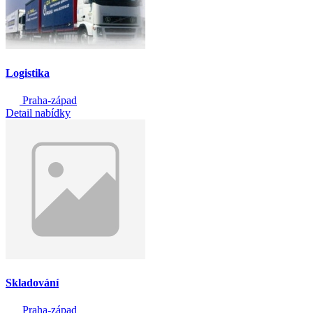
Logistika
Praha-západ
Detail nabídky
Skladování
Praha-západ