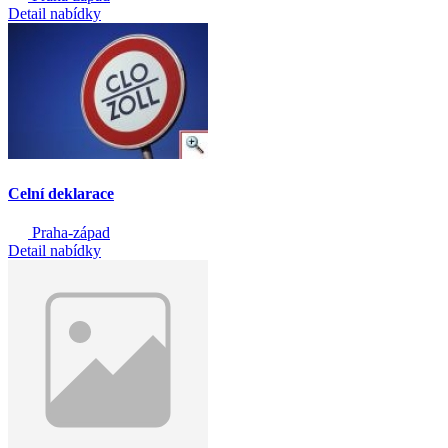
Detail nabídky
Celní deklarace
Praha-západ
Detail nabídky