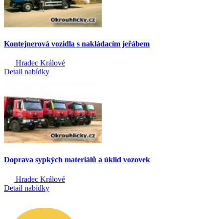
Kontejnerová vozidla s nakládacím jeřábem
Hradec Králové
Detail nabídky
Doprava sypkých materiálů a úklid vozovek
Hradec Králové
Detail nabídky