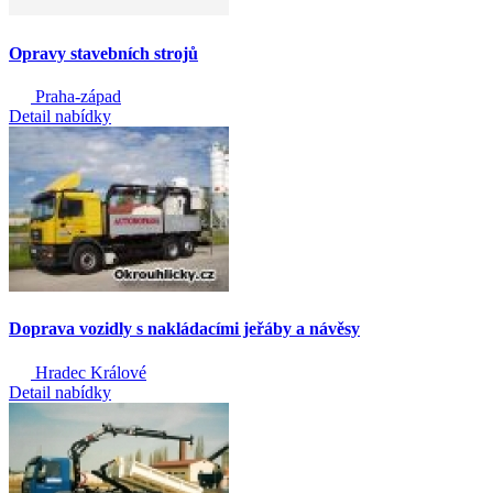
Opravy stavebních strojů
Praha-západ
Detail nabídky
Doprava vozidly s nakládacími jeřáby a návěsy
Hradec Králové
Detail nabídky