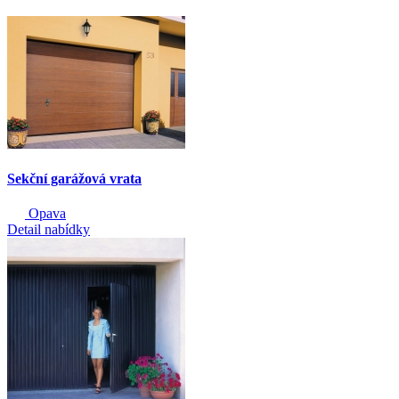
Sekční garážová vrata
Opava
Detail nabídky