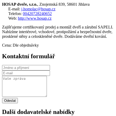
HOSAP dveře, s.r.o.
, Znojemská 839, 58601 Jihlava
E-mail:
j.homolac@hosap.cz
Telefon:
00420728240652
Web:
http://www.hosap.cz
Zajišťujeme certifikovaný prodej a montáž dveří a zárubní SAPELI.
Nabízíme interiérové, vchodové, protipožární a bezpečnostní dveře,
prosklené stěny a celoskleněné dveře. Dodáváme dveřní kování.
Cena: Dle objednávky
Kontaktní formulář
Odeslat
Další dodavatelské nabídky