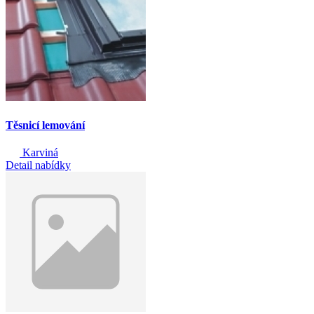
Těsnicí lemování
Karviná
Detail nabídky