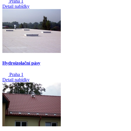
Praha 1
Detail nabídky
Hydroizolační pásy
Praha 1
Detail nabídky