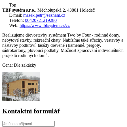
Top
TBF systém s.r.o.
, Měcholupská 2, 43801 Holedeč
E-mail:
masek.petr@seznam.cz
Telefon:
00420721219280
Web:
https://www.tbfsystem.cz/cz
Realizujeme dřevostavby systémem Two by Four - rodinné domy,
nebytové stavby, rekreační chaty. Nabízíme také střechy, vestavby a
nástavby podkroví, fasády dřevěné i kamenné, pergoly,
sádrokartony, plovoucí podlahy. Možnost zpracování individuálních
projektů rodinných domů.
Cena: Dle zakázky
Kontaktní formulář