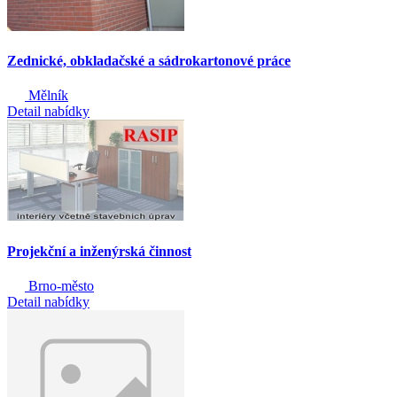
Zednické, obkladačské a sádrokartonové práce
Mělník
Detail nabídky
Projekční a inženýrská činnost
Brno-město
Detail nabídky