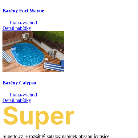
Bazény Fort Wayne
Praha-východ
Detail nabídky
Bazény Calypso
Praha-východ
Detail nabídky
Superto.cz je rozsáhlý katalog nabídek obsahující tisíce