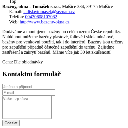
Top
Bazény, okna - Tomášek s.r.o.
, Malšice 334, 39175 Malšice
E-mail:
ladislavtomasek@seznam.cz
Telefon:
00420608107082
Web:
http://www.bazeny-okna.cz
Dodáváme a montujeme bazény po celém území České republiky.
Nabídnout můžeme bazény plastové, foliové i sklolaminátové,
bazény pro venkovní použití, tak i do interiérů. Bazény jsou určeny
pro zapuštění případně částečné zapuštění do terénu. Zajistíme
zastřešení a zakrytí bazénů. Máme více jak 30 let zkušeností.
Cena: Dle objednávky
Kontaktní formulář
Odeslat