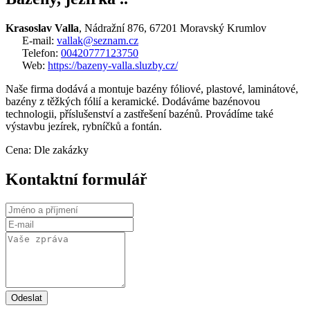
Krasoslav Valla
, Nádražní 876, 67201 Moravský Krumlov
E-mail:
vallak@seznam.cz
Telefon:
00420777123750
Web:
https://bazeny-valla.sluzby.cz/
Naše firma dodává a montuje bazény fóliové, plastové, laminátové,
bazény z těžkých fólií a keramické. Dodáváme bazénovou
technologii, příslušenství a zastřešení bazénů. Provádíme také
výstavbu jezírek, rybníčků a fontán.
Cena: Dle zakázky
Kontaktní formulář
Odeslat