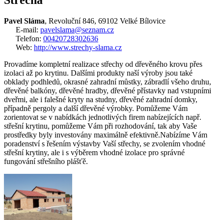
Střecha
Pavel Sláma
, Revoluční 846, 69102 Velké Bílovice
E-mail:
pavelslama@seznam.cz
Telefon:
00420728302636
Web:
http://www.strechy-slama.cz
Provadíme kompletní realizace střechy od dřevěného krovu přes
izolaci až po krytinu. Dalšími produkty naší výroby jsou také
obklady podhledů, okrasné zahradní můstky, zábradlí všeho druhu,
dřevěné balkóny, dřevěné hradby, dřevěné přístavky nad vstupními
dveřmi, ale i falešné kryty na studny, dřevěné zahradní domky,
případně pergoly a další dřevěné výrobky. Pomůžeme Vám
zorientovat se v nabídkách jednotlivých firem nabízejících např.
střešní krytinu, pomůžeme Vám při rozhodování, tak aby Vaše
prostředky byly investovány maximálně efektivně.Nabízíme Vám
poradenství s řešením výstavby Vaší střechy, se zvolením vhodné
střešní krytiny, ale i s výběrem vhodné izolace pro správné
fungování střešního plášťě.