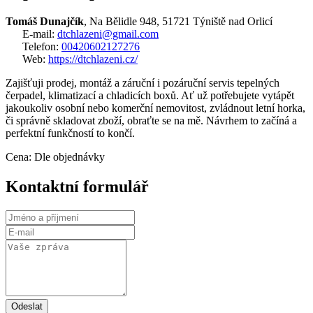
Tomáš Dunajčík
, Na Bělidle 948, 51721 Týniště nad Orlicí
E-mail:
dtchlazeni@gmail.com
Telefon:
00420602127276
Web:
https://dtchlazeni.cz/
Zajišťuji prodej, montáž a záruční i pozáruční servis tepelných
čerpadel, klimatizací a chladicích boxů. Ať už potřebujete vytápět
jakoukoliv osobní nebo komerční nemovitost, zvládnout letní horka,
či správně skladovat zboží, obraťte se na mě. Návrhem to začíná a
perfektní funkčností to končí.
Cena: Dle objednávky
Kontaktní formulář
Odeslat