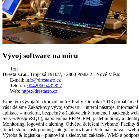
Vývoj software na míru
Top
Dresta s.r.o.
, Trojická 1910/7, 12800 Praha 2 - Nové Město
E-mail:
info@drestasro.cz
Telefon:
00420605435857
Web:
https://drestasro.cz
Jsme tým vývojářů a konzultantů z Prahy. Od roku 2013 pomáháme firm
vás uděláme Zakázkový vývoj softwaru – interní nástroje, informa
aplikace – moderní, bezpečný a škálovatelný frontend i backend; we
Server/PostgreSQL), napojení na ERP/CRM, platební brány a identit
Monitoring, logování a alerting. Odvětví & řešení (vybrané) Facilit
třetích stran, cash-pooling, integrační rozhraní. Veřejná správa – web
Výroba & logistika – plánování a sledování zakázek, WMS a podpora č