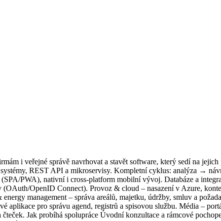
ám i veřejné správě navrhovat a stavět software, který sedí na jejich
ční systémy, REST API a mikroservisy. Kompletní cyklus: analýza → n
b (SPA/PWA), nativní i cross-platform mobilní vývoj. Databáze a inte
y (OAuth/OpenID Connect). Provoz & cloud – nasazení v Azure, kontej
y & energy management – správa areálů, majetku, údržby, smluv a požad
ové aplikace pro správu agend, registrů a spisovou službu. Média – port
teček. Jak probíhá spolupráce Úvodní konzultace a rámcové pochopení 