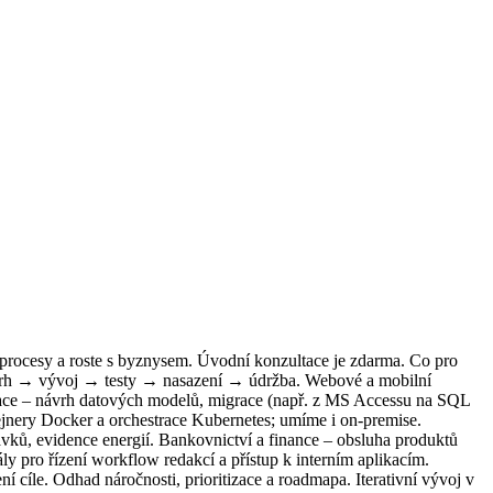
 procesy a roste s byznysem. Úvodní konzultace je zdarma. Co pro
ávrh → vývoj → testy → nasazení → údržba. Webové a mobilní
grace – návrh datových modelů, migrace (např. z MS Accessu na SQL
nery Docker a orchestrace Kubernetes; umíme i on-premise.
avků, evidence energií. Bankovnictví a finance – obsluha produktů
ály pro řízení workflow redakcí a přístup k interním aplikacím.
cíle. Odhad náročnosti, prioritizace a roadmapa. Iterativní vývoj v