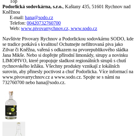
Top
Podorlická sodovkárna, s.r.o.
, Kaštany 435, 51601 Rychnov nad
Kněžnou
E-mail:
hana@sodo.cz
Telefon:
00420732760700
Web:
www.pivovarrychnov.cz, www.sodo.cz
Navštivte Pivovary Rychnov a Podorlickou sodovkárnu SODO, kde
se tradice potkává s kvalitou! Ochutnejte nefiltrovaná piva jako
Zilvar či Kněžna, vařená s odkazem na prvorepublikového sládka
Jana Mikše. Nebo si dopřejte přírodní limonády, sirupy a novinku
LIMOPIVO, které propojuje sladkost regionálních sirupů s chutí
rychnovského ležáku. Všechny produkty vznikají z lokálních
surovin, aby přinesly poctivost a chuť Podorlicka. Více informací na
www.pivovarrychnov.cz a www.sodo.cz. Spojte se s námi na
732760700 nebo hana@sodo.cz.