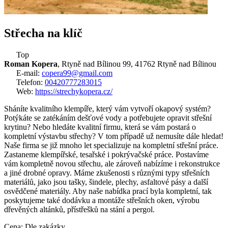
Střecha na klíč
Top
Roman Kopera
, Rtyně nad Bílinou 99, 41762 Rtyně nad Bílinou
E-mail:
copera99@gmail.com
Telefon:
00420777283015
Web:
https://strechykopera.cz/
Sháníte kvalitního klempíře, který vám vytvoří okapový systém?
Potýkáte se zatékáním dešťové vody a potřebujete opravit střešní
krytinu? Nebo hledáte kvalitní firmu, která se vám postará o
kompletní výstavbu střechy? V tom případě už nemusíte dále hledat!
Naše firma se již mnoho let specializuje na kompletní střešní práce.
Zastaneme klempířské, tesařské i pokrývačské práce. Postavíme
vám kompletně novou střechu, ale zároveň nabízíme i rekonstrukce
a jiné drobné opravy. Máme zkušenosti s různými typy střešních
materiálů, jako jsou tašky, šindele, plechy, asfaltové pásy a další
osvědčené materiály. Aby naše nabídka prací byla kompletní, tak
poskytujeme také dodávku a montáže střešních oken, výrobu
dřevěných altánků, přístřešků na stání a pergol.
Cena: Dle zakázky