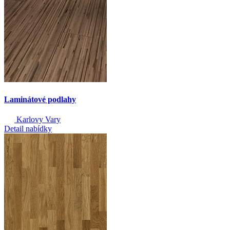
Laminátové podlahy
Karlovy Vary
Detail nabídky