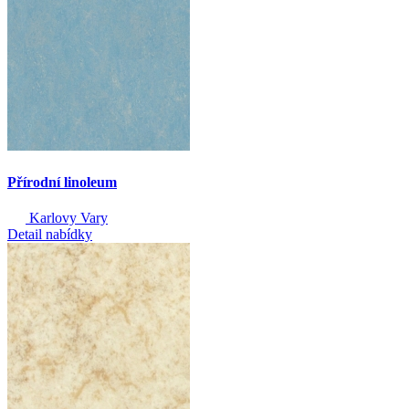
Přírodní linoleum
Karlovy Vary
Detail nabídky