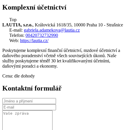
Komplexní účetnictví
Top
LAUTIA, s.r.o.
, Královická 1618/35, 10000 Praha 10 - Strašnice
E-mail:
gabriela.adamekova@lautia.cz
Telefon:
00420732732990
Web:
https://lautia.cz/
Poskytujeme komplexní finanční účetnictví, mzdové účetnictví a
daňového poradenství včetně všech souvisejících úkonů. Naše
služby poskytujeme téměř 30 let kvalifikovanými účetními,
daňovými poradci a ekonomy.
Cena: dle dohody
Kontaktní formulář