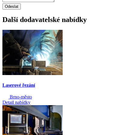
Odeslat
Další dodavatelské nabídky
Laserové řezání
Brno-město
Detail nabídky