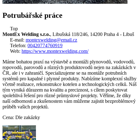
Potrubářské práce
Top
MontEx Welding s.r.o.
, Libušská 118/246, 14200 Praha 4 - Libuš
E-mail:
montexwelding@email.cz
Telefon:
00420774760919
Web:
https://www.montexwelding.com/
Máme bohatou praxí na výstavbě a montáži plynovodů, vodovodů,
ropovodů, parovodů a různých produktovodů nejen na zakázkách v
ČR, ale i v zahraničí. Specializujeme se na montáže potrubních
systémů pro kapalné i plynné produkty. Nabízíme komplexní služby
včetně realizace, rekonstrukce kotelen a technologických celků. Náš
tým vyniká důrazem na kvalitu a preciznost, s cílem poskytovat
spolehlivá řešení pro různé průmyslové projekty. Věříme, že díky
naší odbornosti a zkušenostem vám můžeme zajistit bezproblémový
průběh vašich projektů.
Cena: Dle zakázky